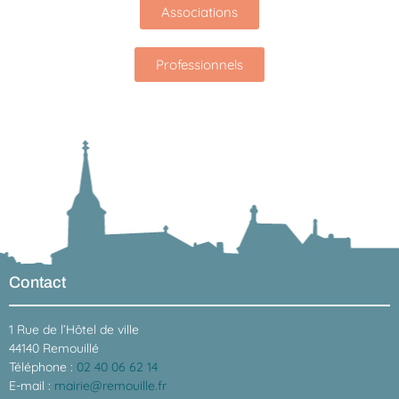
Associations
Professionnels
Contact
1 Rue de l’Hôtel de ville
44140 Remouillé
Téléphone :
02 40 06 62 14
E-mail :
mairie@remouille.fr