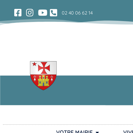
02 40 06 62 14
VOTRE MAIRIE
VIV