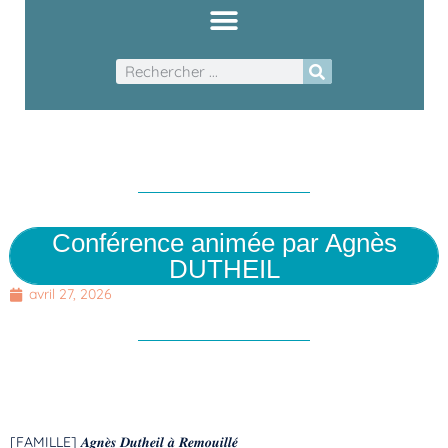
Conférence animée par Agnès
DUTHEIL
avril 27, 2026
[FAMILLE] ‍𝑨𝒈𝒏𝒆̀𝒔 𝑫𝒖𝒕𝒉𝒆𝒊𝒍 𝒂̀ 𝑹𝒆𝒎𝒐𝒖𝒊𝒍𝒍𝒆́