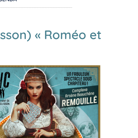
isson) « Roméo et
fice 365
Outlook Live