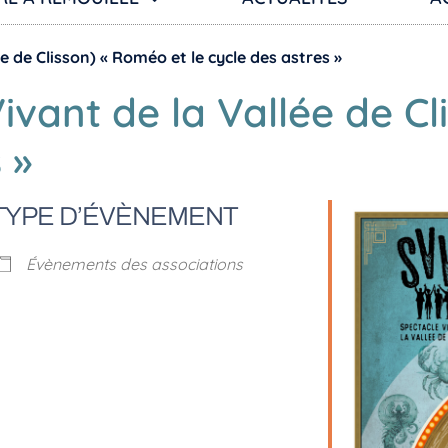
e de Clisson) « Roméo et le cycle des astres »
ivant de la Vallée de Cl
 »
TYPE D’ÉVÈNEMENT
Évènements des associations
er Google
iCalendar
Of