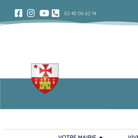
02 40 06 62 14
VOTRE MAIRIE
VIV