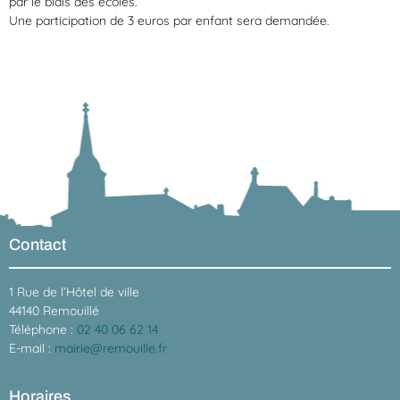
par le biais des écoles.
Une participation de 3 euros par enfant sera demandée.
Contact
1 Rue de l’Hôtel de ville
44140 Remouillé
Téléphone :
02 40 06 62 14
E-mail :
mairie@remouille.fr
Horaires