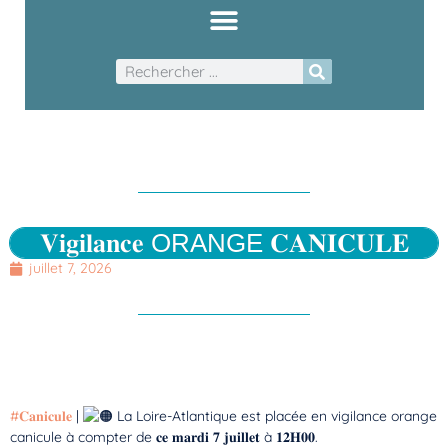
𝐕𝐢𝐠𝐢𝐥𝐚𝐧𝐜𝐞 ORANGE 𝐂𝐀𝐍𝐈𝐂𝐔𝐋𝐄
juillet 7, 2026
#𝐂𝐚𝐧𝐢𝐜𝐮𝐥𝐞
|
La Loire-Atlantique est placée en vigilance orange
canicule à compter de 𝐜𝐞 𝐦𝐚𝐫𝐝𝐢 𝟕 𝐣𝐮𝐢𝐥𝐥𝐞𝐭 à 𝟏𝟐𝐇𝟎𝟎.